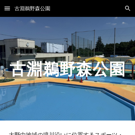
古淵鵜野森公園
Skip to main content
Skip to navigation
古淵鵜野森公園
大野中地域の境川沿いに位置するスポーツ・